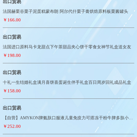
出口贸易
法国赫栗谷栗子泥蛋糕蒙布朗 阿尔代什栗子膏烘焙原料板栗酱罐头
￥166.00
出口贸易
法国进口原料马卡龙甜点下午茶甜品夹心饼干零食女神节礼盒送女友
￥198.00
出口贸易
十礼一生结婚礼盒满月喜饼喜蛋诞生伴手礼盒百日周岁回礼成品礼盒
￥158.00
出口贸易
【自营】AMYKON脾氨肽口服液儿童免疫力可搭冻干粉牛脾多肽小分子
￥252.00