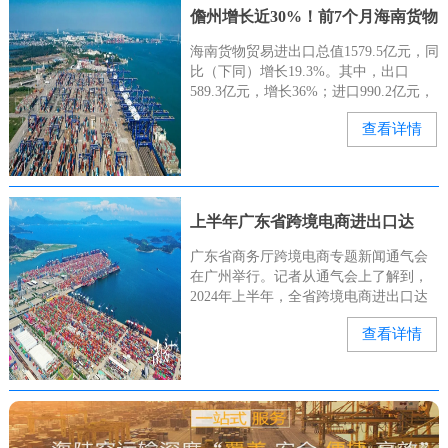
儋州增长近30%！前7个月海南货物
贸易进出口总值亮眼→
海南货物贸易进出口总值1579.5亿元，同
比（下同）增长19.3%。其中，出口
589.3亿元，增长36%；进口990.2亿元，
增长11.2%。儋州市支撑作用明显。前7
查看详情
个月，儋州（含洋浦）进出口762.5亿元
上半年广东省跨境电商进出口达
4273.4亿元
广东省商务厅跨境电商专题新闻通气会
在广州举行。记者从通气会上了解到，
2024年上半年，全省跨境电商进出口达
4273.4亿元。据悉，广东跨境电商进出口
查看详情
从2015年的113亿元跃升至2023年