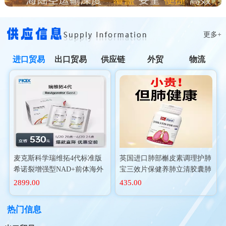
更多+
进口贸易
出口贸易
供应链
外贸
物流
麦克斯科学瑞维拓4代标准版
英国进口肺部槲皮素调理护肺
希诺裂增强型NAD+前体海外
宝三效片保健养肺立清胶囊肺
进口
动力二氢
2899.00
435.00
热门信息