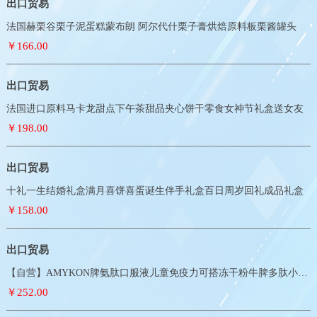
出口贸易
法国赫栗谷栗子泥蛋糕蒙布朗 阿尔代什栗子膏烘焙原料板栗酱罐头
￥166.00
出口贸易
法国进口原料马卡龙甜点下午茶甜品夹心饼干零食女神节礼盒送女友
￥198.00
出口贸易
十礼一生结婚礼盒满月喜饼喜蛋诞生伴手礼盒百日周岁回礼成品礼盒
￥158.00
出口贸易
【自营】AMYKON脾氨肽口服液儿童免疫力可搭冻干粉牛脾多肽小分子
￥252.00