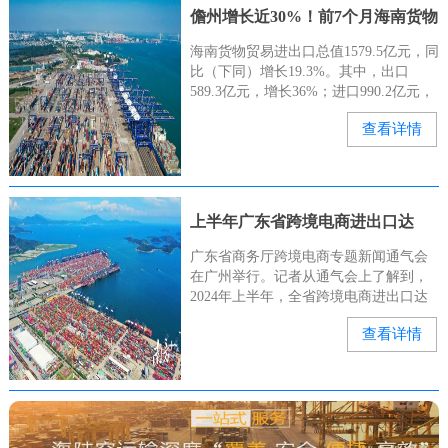
儋州增长近30%！前7个月海南货物
贸易进出口总值亮眼→
海南货物贸易进出口总值1579.5亿元，同
比（下同）增长19.3%。其中，出口
589.3亿元，增长36%；进口990.2亿元，
增长11.2%。儋州市支撑作用明显。前7
查看详情
个月，儋州（含洋浦）进出口762.5亿元
上半年广东省跨境电商进出口达
4273.4亿元
广东省商务厅跨境电商专题新闻通气会
在广州举行。记者从通气会上了解到，
2024年上半年，全省跨境电商进出口达
4273.4亿元。据悉，广东跨境电商进出口
查看详情
从2015年的113亿元跃升至2023年