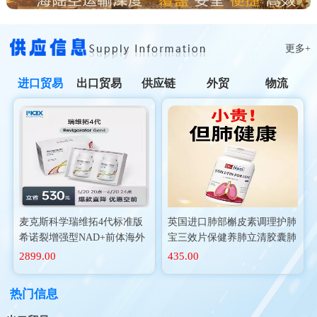
更多+
进口贸易
出口贸易
供应链
外贸
物流
麦克斯科学瑞维拓4代标准版
英国进口肺部槲皮素调理护肺
希诺裂增强型NAD+前体海外
宝三效片保健养肺立清胶囊肺
进口
动力二氢
2899.00
435.00
热门信息