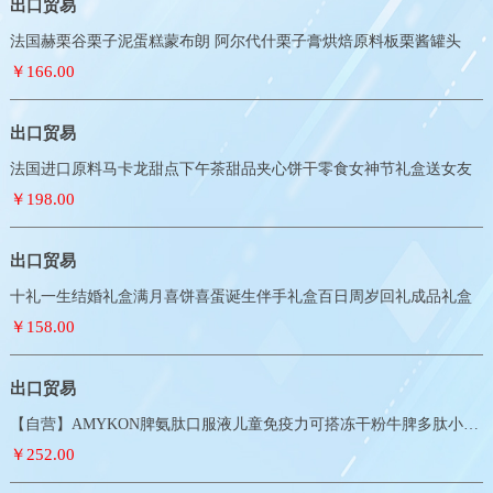
出口贸易
法国赫栗谷栗子泥蛋糕蒙布朗 阿尔代什栗子膏烘焙原料板栗酱罐头
￥166.00
出口贸易
法国进口原料马卡龙甜点下午茶甜品夹心饼干零食女神节礼盒送女友
￥198.00
出口贸易
十礼一生结婚礼盒满月喜饼喜蛋诞生伴手礼盒百日周岁回礼成品礼盒
￥158.00
出口贸易
【自营】AMYKON脾氨肽口服液儿童免疫力可搭冻干粉牛脾多肽小分子
￥252.00