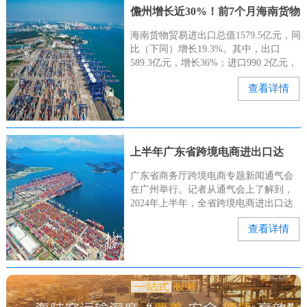
儋州增长近30%！前7个月海南货物
贸易进出口总值亮眼→
海南货物贸易进出口总值1579.5亿元，同
比（下同）增长19.3%。其中，出口
589.3亿元，增长36%；进口990.2亿元，
增长11.2%。儋州市支撑作用明显。前7
查看详情
个月，儋州（含洋浦）进出口762.5亿元
上半年广东省跨境电商进出口达
4273.4亿元
广东省商务厅跨境电商专题新闻通气会
在广州举行。记者从通气会上了解到，
2024年上半年，全省跨境电商进出口达
4273.4亿元。据悉，广东跨境电商进出口
查看详情
从2015年的113亿元跃升至2023年