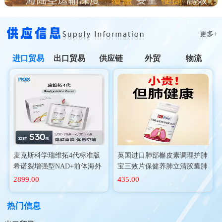
更多+
进口贸易
出口贸易
供应链
外贸
物流
麦克斯科学瑞维拓4代标准版
英国进口肺部槲皮素调理护肺
希诺裂增强型NAD+前体海外
宝三效片保健养肺立清胶囊肺
进口
动力二氢
2899.00
435.00
热门信息