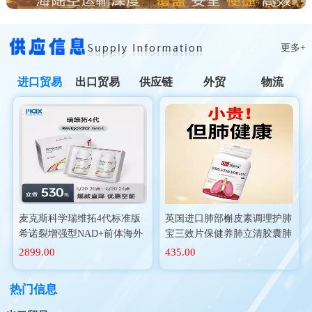
更多+
进口贸易
出口贸易
供应链
外贸
物流
麦克斯科学瑞维拓4代标准版
英国进口肺部槲皮素调理护肺
希诺裂增强型NAD+前体海外
宝三效片保健养肺立清胶囊肺
进口
动力二氢
2899.00
435.00
热门信息