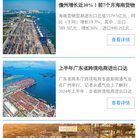
儋州增长近30%！前7个月海南货物
贸易进出口总值亮眼→
海南货物贸易进出口总值1579.5亿元，同
比（下同）增长19.3%。其中，出口
589.3亿元，增长36%；进口990.2亿元，
增长11.2%。儋州市支撑作用明显。前7
查看详情
个月，儋州（含洋浦）进出口762.5亿元
上半年广东省跨境电商进出口达
4273.4亿元
广东省商务厅跨境电商专题新闻通气会
在广州举行。记者从通气会上了解到，
2024年上半年，全省跨境电商进出口达
4273.4亿元。据悉，广东跨境电商进出口
查看详情
从2015年的113亿元跃升至2023年