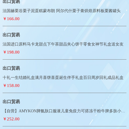
出口贸易
法国赫栗谷栗子泥蛋糕蒙布朗 阿尔代什栗子膏烘焙原料板栗酱罐头
￥166.00
出口贸易
法国进口原料马卡龙甜点下午茶甜品夹心饼干零食女神节礼盒送女友
￥198.00
出口贸易
十礼一生结婚礼盒满月喜饼喜蛋诞生伴手礼盒百日周岁回礼成品礼盒
￥158.00
出口贸易
【自营】AMYKON脾氨肽口服液儿童免疫力可搭冻干粉牛脾多肽小分子
￥252.00