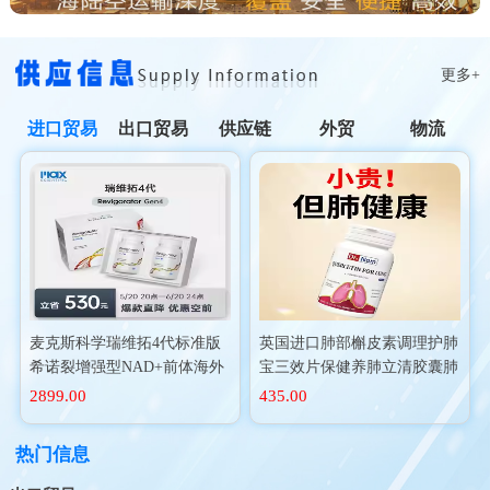
更多+
进口贸易
出口贸易
供应链
外贸
物流
麦克斯科学瑞维拓4代标准版
英国进口肺部槲皮素调理护肺
希诺裂增强型NAD+前体海外
宝三效片保健养肺立清胶囊肺
进口
动力二氢
2899.00
435.00
热门信息