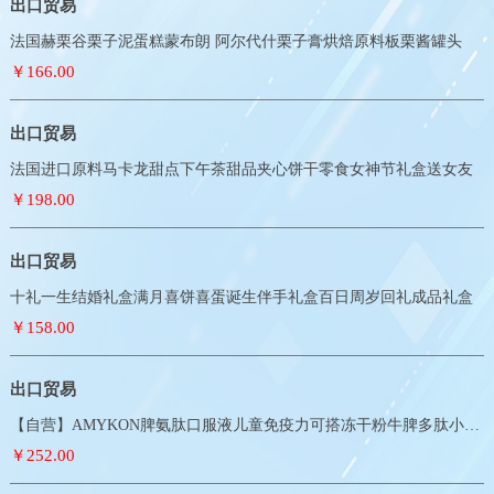
出口贸易
法国赫栗谷栗子泥蛋糕蒙布朗 阿尔代什栗子膏烘焙原料板栗酱罐头
￥166.00
出口贸易
法国进口原料马卡龙甜点下午茶甜品夹心饼干零食女神节礼盒送女友
￥198.00
出口贸易
十礼一生结婚礼盒满月喜饼喜蛋诞生伴手礼盒百日周岁回礼成品礼盒
￥158.00
出口贸易
【自营】AMYKON脾氨肽口服液儿童免疫力可搭冻干粉牛脾多肽小分子
￥252.00