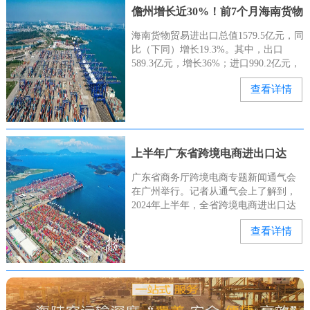
儋州增长近30%！前7个月海南货物
贸易进出口总值亮眼→
海南货物贸易进出口总值1579.5亿元，同
比（下同）增长19.3%。其中，出口
589.3亿元，增长36%；进口990.2亿元，
增长11.2%。儋州市支撑作用明显。前7
查看详情
个月，儋州（含洋浦）进出口762.5亿元
上半年广东省跨境电商进出口达
4273.4亿元
广东省商务厅跨境电商专题新闻通气会
在广州举行。记者从通气会上了解到，
2024年上半年，全省跨境电商进出口达
4273.4亿元。据悉，广东跨境电商进出口
查看详情
从2015年的113亿元跃升至2023年