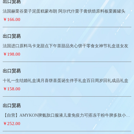
出口贸易
法国赫栗谷栗子泥蛋糕蒙布朗 阿尔代什栗子膏烘焙原料板栗酱罐头
￥166.00
出口贸易
法国进口原料马卡龙甜点下午茶甜品夹心饼干零食女神节礼盒送女友
￥198.00
出口贸易
十礼一生结婚礼盒满月喜饼喜蛋诞生伴手礼盒百日周岁回礼成品礼盒
￥158.00
出口贸易
【自营】AMYKON脾氨肽口服液儿童免疫力可搭冻干粉牛脾多肽小分子
￥252.00