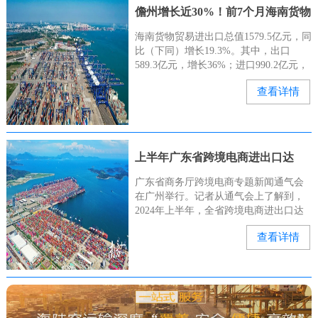
儋州增长近30%！前7个月海南货物
贸易进出口总值亮眼→
海南货物贸易进出口总值1579.5亿元，同
比（下同）增长19.3%。其中，出口
589.3亿元，增长36%；进口990.2亿元，
增长11.2%。儋州市支撑作用明显。前7
查看详情
个月，儋州（含洋浦）进出口762.5亿元
上半年广东省跨境电商进出口达
4273.4亿元
广东省商务厅跨境电商专题新闻通气会
在广州举行。记者从通气会上了解到，
2024年上半年，全省跨境电商进出口达
4273.4亿元。据悉，广东跨境电商进出口
查看详情
从2015年的113亿元跃升至2023年