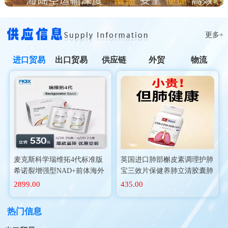
更多+
进口贸易
出口贸易
供应链
外贸
物流
麦克斯科学瑞维拓4代标准版
英国进口肺部槲皮素调理护肺
希诺裂增强型NAD+前体海外
宝三效片保健养肺立清胶囊肺
进口
动力二氢
2899.00
435.00
热门信息