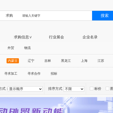
搜索
求购
求购信息∨
行业展会
企业名录
外贸
物流
内蒙古
辽宁
吉林
黑龙江
上海
江苏
广西
海南
重庆市
四川
贵州
云南
寻求加工
寻求合作
招标
方式：
排序方式：
标价
显示顺序
不限