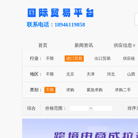
联系电话：18946119858
首页
新闻资讯
供应信息∨
行业：
不限
进口贸易
出口贸易
供应链
地区：
不限
北京
天津
河北
山西
山东
河南
湖北
湖南
广东
类别：
不限
求购
紧急求购
求购二手
宁夏
新疆
台湾
香港
澳门
综合
价格范围：
~
排序