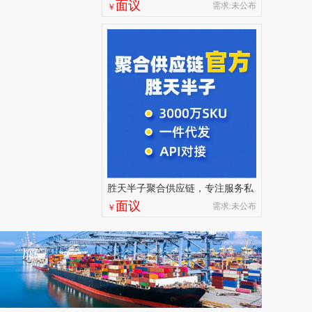
钢 欢迎到厂参观
面议
需求:未公布
￥
胜天半子聚合供应链，专注服务私
域商城 百万厂价商品
面议
需求:未公布
￥