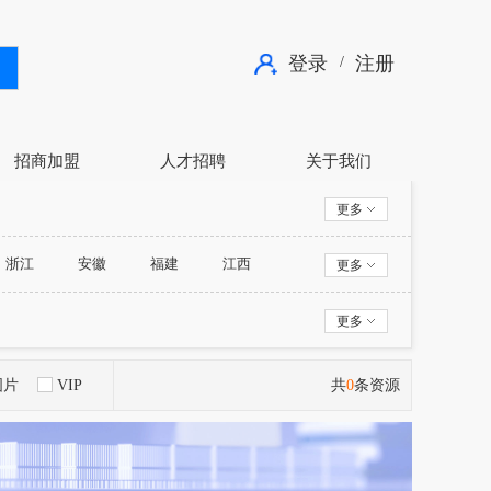
登录
注册
/
招商加盟
人才招聘
关于我们
更多
浙江
安徽
福建
江西
更多
西藏
陕西
甘肃
青海
更多
图片
VIP
共
0
条资源