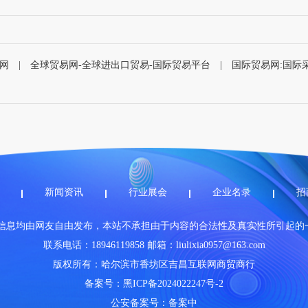
网
|
全球贸易网-全球进出口贸易-国际贸易平台
|
国际贸易网:国际
新闻资讯
行业展会
企业名录
招
有信息均由网友自由发布，本站不承担由于内容的合法性及真实性所引起的
联系电话：18946119858 邮箱：liulixia0957@163.com
版权所有：哈尔滨市香坊区吉昌互联网商贸商行
备案号：
黑ICP备2024022247号-2
公安备案号：
备案中