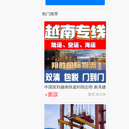
热门推荐
中国发到越南快递到胡志明 家具建
材陆运船运出口 整柜专线运输
面议
需求:未公布
￥