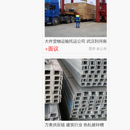
大件货物运输托运公司 武汉到河南
物流专线 上门取货
面议
需求:未公布
￥
万奥供应链 建筑行业 热轧镀锌槽