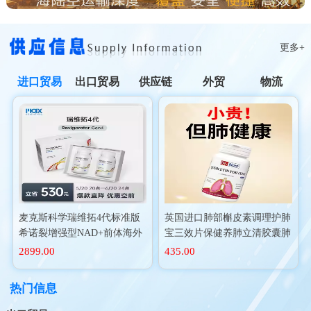
更多+
进口贸易
出口贸易
供应链
外贸
物流
麦克斯科学瑞维拓4代标准版
英国进口肺部槲皮素调理护肺
希诺裂增强型NAD+前体海外
宝三效片保健养肺立清胶囊肺
进口
动力二氢
2899.00
435.00
热门信息