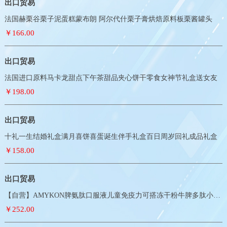
出口贸易
法国赫栗谷栗子泥蛋糕蒙布朗 阿尔代什栗子膏烘焙原料板栗酱罐头
￥166.00
出口贸易
法国进口原料马卡龙甜点下午茶甜品夹心饼干零食女神节礼盒送女友
￥198.00
出口贸易
十礼一生结婚礼盒满月喜饼喜蛋诞生伴手礼盒百日周岁回礼成品礼盒
￥158.00
出口贸易
【自营】AMYKON脾氨肽口服液儿童免疫力可搭冻干粉牛脾多肽小分子
￥252.00