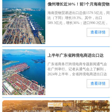
儋州增长近30%！前7个月海南货物
贸易进出口总值亮眼→
海南货物贸易进出口总值1579.5亿元，同
比（下同）增长19.3%。其中，出口
589.3亿元，增长36%；进口990.2亿元，
增长11.2%。儋州市支撑作用明显。前7
查看详情
个月，儋州（含洋浦）进出口762.5亿元
上半年广东省跨境电商进出口达
4273.4亿元
广东省商务厅跨境电商专题新闻通气会
在广州举行。记者从通气会上了解到，
2024年上半年，全省跨境电商进出口达
4273.4亿元。据悉，广东跨境电商进出口
查看详情
从2015年的113亿元跃升至2023年