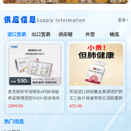
更多+
进口贸易
出口贸易
供应链
外贸
物流
麦克斯科学瑞维拓4代标准版
英国进口肺部槲皮素调理护肺
希诺裂增强型NAD+前体海外
宝三效片保健养肺立清胶囊肺
进口
动力二氢
2899.00
435.00
热门信息