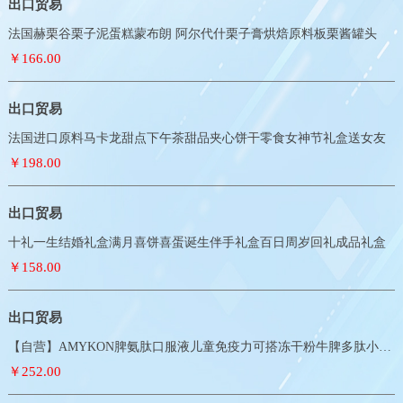
出口贸易
法国赫栗谷栗子泥蛋糕蒙布朗 阿尔代什栗子膏烘焙原料板栗酱罐头
￥166.00
出口贸易
法国进口原料马卡龙甜点下午茶甜品夹心饼干零食女神节礼盒送女友
￥198.00
出口贸易
十礼一生结婚礼盒满月喜饼喜蛋诞生伴手礼盒百日周岁回礼成品礼盒
￥158.00
出口贸易
【自营】AMYKON脾氨肽口服液儿童免疫力可搭冻干粉牛脾多肽小分子
￥252.00