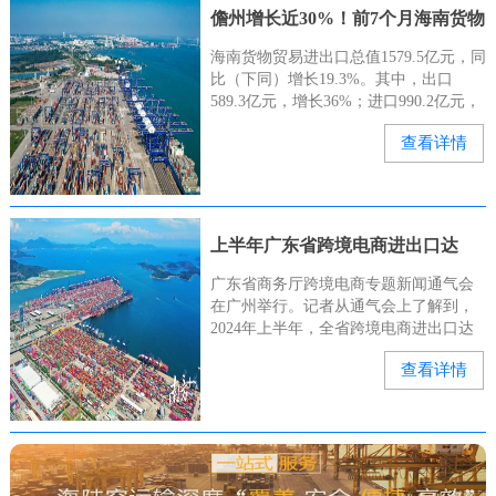
儋州增长近30%！前7个月海南货物
贸易进出口总值亮眼→
海南货物贸易进出口总值1579.5亿元，同
比（下同）增长19.3%。其中，出口
589.3亿元，增长36%；进口990.2亿元，
增长11.2%。儋州市支撑作用明显。前7
查看详情
个月，儋州（含洋浦）进出口762.5亿元
上半年广东省跨境电商进出口达
4273.4亿元
广东省商务厅跨境电商专题新闻通气会
在广州举行。记者从通气会上了解到，
2024年上半年，全省跨境电商进出口达
4273.4亿元。据悉，广东跨境电商进出口
查看详情
从2015年的113亿元跃升至2023年