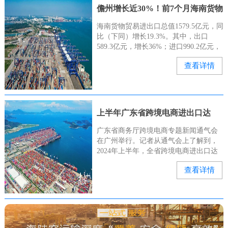
儋州增长近30%！前7个月海南货物
贸易进出口总值亮眼→
海南货物贸易进出口总值1579.5亿元，同
比（下同）增长19.3%。其中，出口
589.3亿元，增长36%；进口990.2亿元，
增长11.2%。儋州市支撑作用明显。前7
查看详情
个月，儋州（含洋浦）进出口762.5亿元
上半年广东省跨境电商进出口达
4273.4亿元
广东省商务厅跨境电商专题新闻通气会
在广州举行。记者从通气会上了解到，
2024年上半年，全省跨境电商进出口达
4273.4亿元。据悉，广东跨境电商进出口
查看详情
从2015年的113亿元跃升至2023年