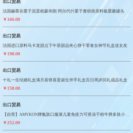
出口贸易
法国赫栗谷栗子泥蛋糕蒙布朗 阿尔代什栗子膏烘焙原料板栗酱罐头
￥166.00
出口贸易
法国进口原料马卡龙甜点下午茶甜品夹心饼干零食女神节礼盒送女友
￥198.00
出口贸易
十礼一生结婚礼盒满月喜饼喜蛋诞生伴手礼盒百日周岁回礼成品礼盒
￥158.00
出口贸易
【自营】AMYKON脾氨肽口服液儿童免疫力可搭冻干粉牛脾多肽小分子
￥252.00