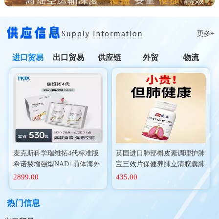
更多+
进口贸易
出口贸易
供应链
外贸
物流
麦克斯科学瑞维拓4代标准版
英国进口肺部槲皮素调理护肺
希诺裂增强型NAD+前体海外
宝三效片保健养肺立清胶囊肺
进口
动力二氢
2899.00
435.00
热门信息