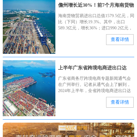
儋州增长近30%！前7个月海南货物
贸易进出口总值亮眼→
海南货物贸易进出口总值1579.5亿元，同
比（下同）增长19.3%。其中，出口
589.3亿元，增长36%；进口990.2亿元，
增长11.2%。儋州市支撑作用明显。前7
查看详情
个月，儋州（含洋浦）进出口762.5亿元
上半年广东省跨境电商进出口达
4273.4亿元
广东省商务厅跨境电商专题新闻通气会
在广州举行。记者从通气会上了解到，
2024年上半年，全省跨境电商进出口达
4273.4亿元。据悉，广东跨境电商进出口
查看详情
从2015年的113亿元跃升至2023年