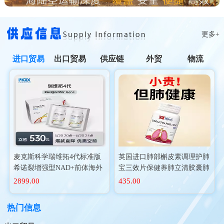
更多+
进口贸易
出口贸易
供应链
外贸
物流
麦克斯科学瑞维拓4代标准版
英国进口肺部槲皮素调理护肺
希诺裂增强型NAD+前体海外
宝三效片保健养肺立清胶囊肺
进口
动力二氢
2899.00
435.00
热门信息