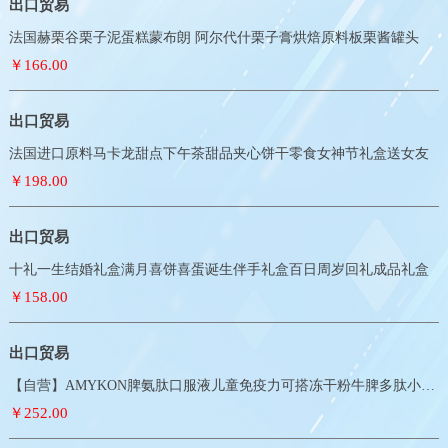
出口贸易
法国赫栗谷栗子泥蛋糕蒙布朗 阿尔代什栗子膏烘焙原料板栗酱罐头
￥166.00
出口贸易
法国进口原料马卡龙甜点下午茶甜品夹心饼干零食女神节礼盒送女友
￥198.00
出口贸易
十礼一生结婚礼盒满月喜饼喜蛋诞生伴手礼盒百日周岁回礼成品礼盒
￥158.00
出口贸易
【自营】AMYKON脾氨肽口服液儿童免疫力可搭冻干粉牛脾多肽小分子
￥252.00