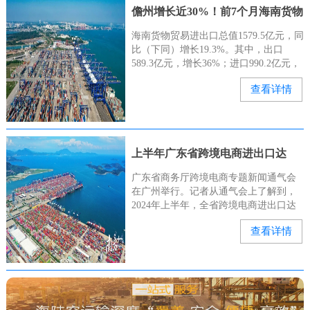
儋州增长近30%！前7个月海南货物
贸易进出口总值亮眼→
海南货物贸易进出口总值1579.5亿元，同
比（下同）增长19.3%。其中，出口
589.3亿元，增长36%；进口990.2亿元，
增长11.2%。儋州市支撑作用明显。前7
查看详情
个月，儋州（含洋浦）进出口762.5亿元
上半年广东省跨境电商进出口达
4273.4亿元
广东省商务厅跨境电商专题新闻通气会
在广州举行。记者从通气会上了解到，
2024年上半年，全省跨境电商进出口达
4273.4亿元。据悉，广东跨境电商进出口
查看详情
从2015年的113亿元跃升至2023年