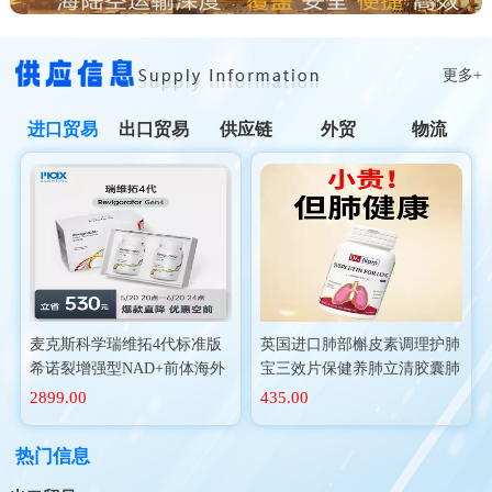
更多+
进口贸易
出口贸易
供应链
外贸
物流
麦克斯科学瑞维拓4代标准版
英国进口肺部槲皮素调理护肺
希诺裂增强型NAD+前体海外
宝三效片保健养肺立清胶囊肺
进口
动力二氢
2899.00
435.00
热门信息