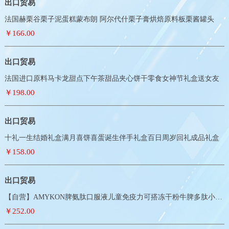
出口贸易
法国赫栗谷栗子泥蛋糕蒙布朗 阿尔代什栗子膏烘焙原料板栗酱罐头
￥166.00
出口贸易
法国进口原料马卡龙甜点下午茶甜品夹心饼干零食女神节礼盒送女友
￥198.00
出口贸易
十礼一生结婚礼盒满月喜饼喜蛋诞生伴手礼盒百日周岁回礼成品礼盒
￥158.00
出口贸易
【自营】AMYKON脾氨肽口服液儿童免疫力可搭冻干粉牛脾多肽小分子
￥252.00