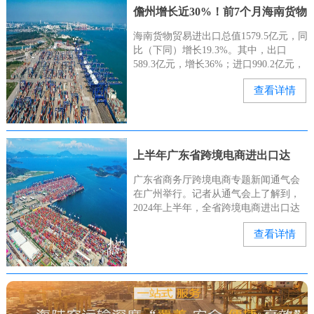
儋州增长近30%！前7个月海南货物
贸易进出口总值亮眼→
海南货物贸易进出口总值1579.5亿元，同
比（下同）增长19.3%。其中，出口
589.3亿元，增长36%；进口990.2亿元，
增长11.2%。儋州市支撑作用明显。前7
查看详情
个月，儋州（含洋浦）进出口762.5亿元
上半年广东省跨境电商进出口达
4273.4亿元
广东省商务厅跨境电商专题新闻通气会
在广州举行。记者从通气会上了解到，
2024年上半年，全省跨境电商进出口达
4273.4亿元。据悉，广东跨境电商进出口
查看详情
从2015年的113亿元跃升至2023年