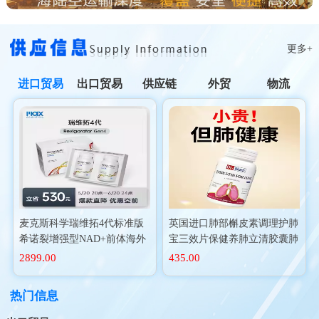
更多+
进口贸易
出口贸易
供应链
外贸
物流
麦克斯科学瑞维拓4代标准版
英国进口肺部槲皮素调理护肺
希诺裂增强型NAD+前体海外
宝三效片保健养肺立清胶囊肺
进口
动力二氢
2899.00
435.00
热门信息